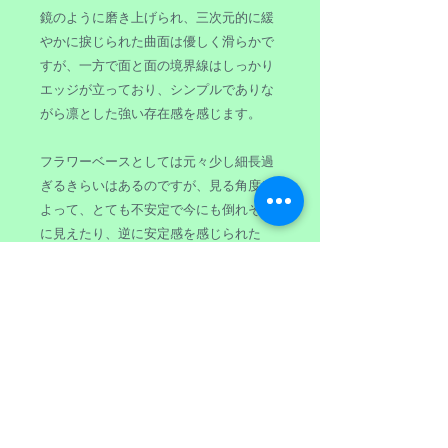
鏡のように磨き上げられ、三次元的に緩
やかに捩じられた曲面は優しく滑らかで
すが、一方で面と面の境界線はしっかり
エッジが立っており、シンプルでありな
がら凛とした強い存在感を感じます。
フラワーベースとしては元々少し細長過
ぎるきらいはあるのですが、見る角度に
よって、とても不安定で今にも倒れそう
に見えたり、逆に安定感を感じられた
り、いろいろな顔が楽しめます。
商品情報
ブランド ：ALESSI
返品・返金ポリシー
サイズ ：約8cm x 6cm x 高さ42cm
重 量 ：約1.45kg
原則として、ご注文後のキャンセルは
素 材 ：18/10ステンレススティ