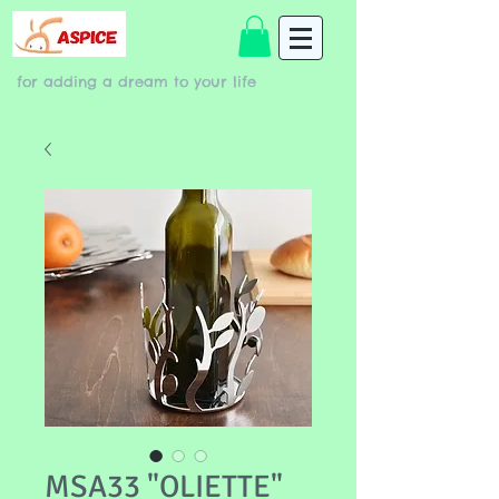
for adding a dream to your life
MSA33 "OLIETTE"