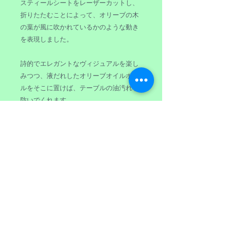
スティールシートをレーザーカットし、
折りたたむことによって、オリーブの木
の葉が風に吹かれているかのような動き
を表現しました。
詩的でエレガントなヴィジュアルを楽し
みつつ、液だれしたオリーブオイルボト
ルをそこに置けば、テーブルの油汚れを
防いでくれます。
商品情報
ブランド ：ALESSI
返品・返金ポリシー
サイズ ：約直径12cm x 高さ10cm
重 量 ：約186g
原則として、ご注文後のキャンセルは
素 材 ：18/10ステンレススティ
商品の配送について
お受けできませんが、商品の不具合等
ール（ミラー仕上げ）
があった場合にはご相談下さいま
または、スティール（エ
送料：全国一律税込み900円
せ。