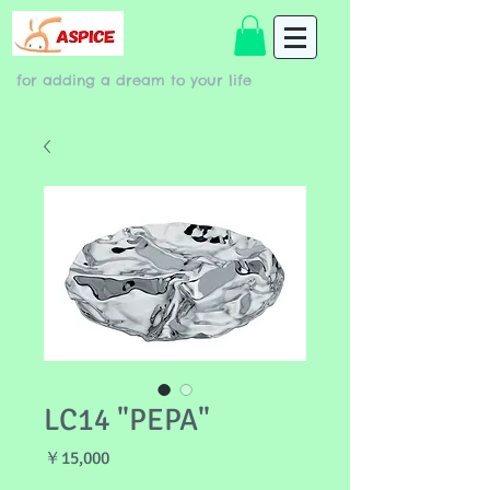
for adding a dream to your life
LC14 "PEPA"
価
￥15,000
格