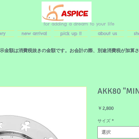
for adding a dream to your life
ery
new arrival
pick up !!
about us
sh
示金額は消費税抜きの金額です。お会計の際、別途消費税が加算
AKK80 "MI
価
￥2,800
格
サイズ
*
選択