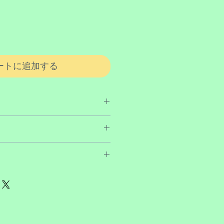
ートに追加する
- 約直径13cm x 高さ1.5cm
約直径15cm x 高さ2cm
後のキャンセルはお受けできません
- 約113g
があった場合にはご相談下さいま
 約159g
ステンレススティール（ミラー仕上
900円
上お買い上げで送料無料
上げ
地域を除きます。また一部大型商品
ong（キングコング）（2010）