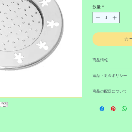
数量
*
カ
商品情報
ブランド ：ALESSI
返品・返金ポリシー
サイズ ：AKK80/13 
AKK80/15 - 
原則として、ご注文
重 量 ：AKK80/13 
商品の配送について
が、商品の不具合等
AKK80/15 -
せ。
素 材 ：18/10
送料：全国一律税込み
げ）
税込み10,000円以
色 ：ミラー仕
＊沖縄、離島、一部
デザイナー：King K
を除きます。