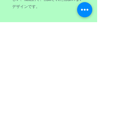
デザインです。
商品情報
ブランド ：ALESSI
返品・返金ポリシー
サイズ ：約32cm
重 量 ：約358g
原則として、ご注文後のキャンセルは
素 材 ：木製
商品の配送について
お受けできませんが、商品の不具合等
色 ：ナチュラル
があった場合にはご相談下さいま
デザイナー：Jasper Morrison（ジャス
送料：全国一律税込み900円
せ。
パー・モリソン）
税込み10,000円以上お買い上げで送料
無料
＊沖縄、離島、一部地域を除きます。
表示金額は消費税抜きの金額です。お会
また一部大型商品を除きます。
計の際、別途消費税が加算されますので
何卒ご了承願います。
online shopping
© 2014 by ASPICE Proudly created with
Wix.com