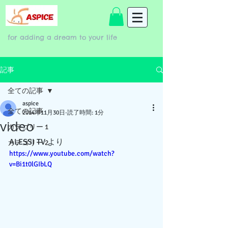
for adding a dream to your life
記事
全ての記事
aspice
全ての記事
2014年11月30日
読了時間: 1分
video
カテゴリー 1
ALESSI TV より
カテゴリー 2
https://www.youtube.com/watch?
v=Bi1t0lGIbLQ