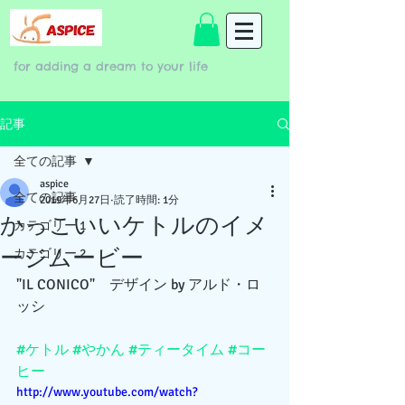
for adding a dream to your life
記事
全ての記事
aspice
全ての記事
2019年6月27日
読了時間: 1分
かっこいいケトルのイメ
カテゴリー 1
ージムービー
カテゴリー 2
"IL CONICO"　デザイン by アルド・ロ
ッシ
#ケトル
#やかん
#ティータイム
#コー
ヒー
http://www.youtube.com/watch?